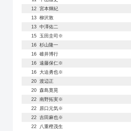
12
宮本輝紀
13
柳沢敦
13
中澤佑二
15
玉田圭司※
16
杉山隆一
16
碓井博行
16
遠藤保仁※
16
大迫勇也※
20
渡辺正
20
森島寛晃
22
南野拓実※
22
原口元気※
22
吉田麻也※
22
八重樫茂生