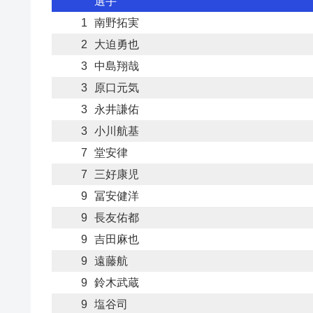
選手
1
南野拓実
2
大迫勇也
3
中島翔哉
3
原口元気
3
永井謙佑
3
小川航基
7
堂安律
7
三好康児
9
冨安健洋
9
長友佑都
9
吉田麻也
9
遠藤航
9
鈴木武蔵
9
塩谷司