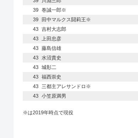
39
川淵三郎
39
巻誠一郎※
39
田中マルクス闘莉王※
43
吉村大志郎
43
上田忠彦
43
藤島信雄
43
水沼貴史
43
城彰二
43
福西崇史
43
三都主アレサンドロ※
43
小笠原満男
※は2019年時点で現役