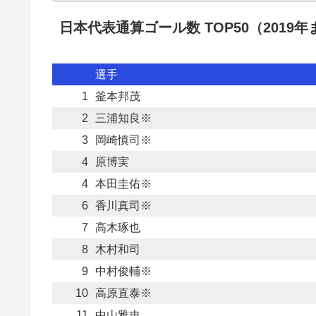
日本代表通算ゴール数 TOP50（2019年
選手
1
釜本邦茂
2
三浦知良※
3
岡崎慎司※
4
原博実
4
本田圭佑※
6
香川真司※
7
高木琢也
8
木村和司
9
中村俊輔※
10
高原直泰※
11
中山雅史