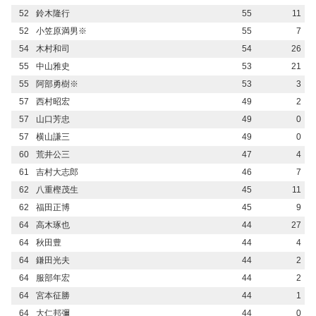
52
鈴木隆行
55
11
52
小笠原満男※
55
7
54
木村和司
54
26
55
中山雅史
53
21
55
阿部勇樹※
53
3
57
西村昭宏
49
2
57
山口芳忠
49
0
57
横山謙三
49
0
60
荒井公三
47
4
61
吉村大志郎
46
7
62
八重樫茂生
45
11
62
福田正博
45
9
64
高木琢也
44
27
64
秋田豊
44
4
64
鎌田光夫
44
2
64
服部年宏
44
2
64
宮本征勝
44
1
64
大仁邦彌
44
0