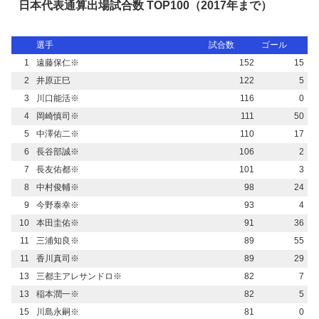
日本代表通算出場試合数 TOP100（2017年まで）
選手
試合数
ゴール
1
遠藤保仁※
152
15
2
井原正巳
122
5
3
川口能活※
116
0
4
岡崎慎司※
111
50
5
中澤佑二※
110
17
6
長谷部誠※
106
2
7
長友佑都※
101
3
8
中村俊輔※
98
24
9
今野泰幸※
93
4
10
本田圭佑※
91
36
11
三浦知良※
89
55
11
香川真司※
89
29
13
三都主アレサンドロ※
82
7
13
稲本潤一※
82
5
15
川島永嗣※
81
0