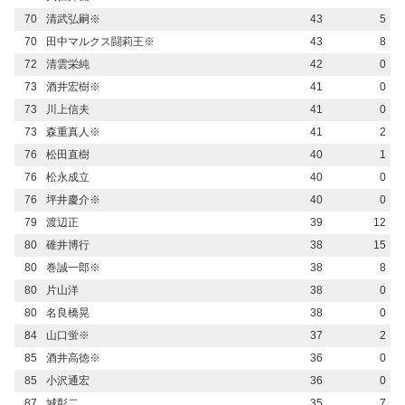
70
清武弘嗣※
43
5
70
田中マルクス闘莉王※
43
8
72
清雲栄純
42
0
73
酒井宏樹※
41
0
73
川上信夫
41
0
73
森重真人※
41
2
76
松田直樹
40
1
76
松永成立
40
0
76
坪井慶介※
40
0
79
渡辺正
39
12
80
碓井博行
38
15
80
巻誠一郎※
38
8
80
片山洋
38
0
80
名良橋晃
38
0
84
山口蛍※
37
2
85
酒井高徳※
36
0
85
小沢通宏
36
0
87
城彰二
35
7