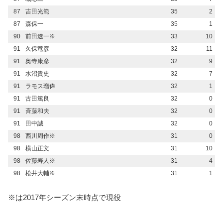
87
吉田光範
35
2
87
森保一
35
1
90
前田遼一※
33
10
91
久保竜彦
32
11
91
奥寺康彦
32
9
91
水沼貴史
32
7
91
ラモス瑠偉
32
1
91
古田篤良
32
0
91
斉藤和夫
32
0
91
田中誠
32
0
98
西川周作※
31
0
98
横山正文
31
10
98
佐藤寿人※
31
4
98
松井大輔※
31
1
※は2017年シーズン末時点で現役