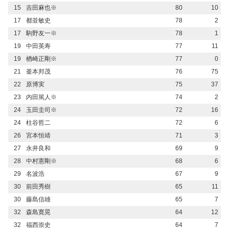
15
吉田麻也※
80
10
17
都並敏史
78
2
17
駒野友一※
78
1
19
中田英寿
77
11
19
楢崎正剛※
77
0
21
釜本邦茂
76
75
22
原博実
75
37
23
内田篤人※
74
2
24
玉田圭司※
72
16
24
柱谷哲二
72
6
26
宮本恒靖
71
3
27
永井良和
69
9
28
中村憲剛※
68
6
29
名波浩
67
9
30
前田秀樹
65
11
30
藤島信雄
65
7
32
森島寛晃
64
12
32
福西崇史
64
7