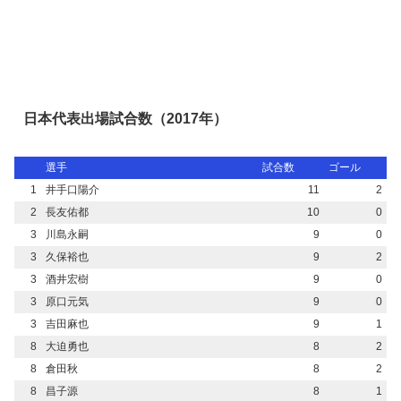
日本代表出場試合数（2017年）
選手
試合数
ゴール
1
井手口陽介
11
2
2
長友佑都
10
0
3
川島永嗣
9
0
3
久保裕也
9
2
3
酒井宏樹
9
0
3
原口元気
9
0
3
吉田麻也
9
1
8
大迫勇也
8
2
8
倉田秋
8
2
8
昌子源
8
1