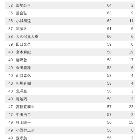
32
加地亮※
64
2
35
落合弘
63
9
36
小城得達
62
11
37
加藤久
61
6
38
大久保嘉人※
60
6
39
田口光久
59
0
40
宮本輝紀
58
19
40
柳沢敦
58
17
40
金田喜稔
58
6
40
山口素弘
58
4
40
相馬直樹
58
4
40
北澤豪
58
3
40
堀池巧
58
2
47
高原直泰※
57
23
47
中田浩二
57
2
49
杉山隆一
56
15
49
小野伸二※
56
6
49
森孝慈
56
2