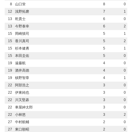
8
山口蛍
8
0
12
浅野拓磨
7
1
13
乾貴士
6
0
13
今野泰幸
6
2
15
岡崎慎司
5
1
15
香川真司
5
2
15
杉本健勇
5
1
15
本田圭佑
5
0
19
遠藤航
4
0
19
酒井高徳
4
0
19
槙野智章
4
1
22
阿部浩之
3
0
22
伊東純也
3
0
22
川又堅碁
3
0
22
車屋紳太郎
3
0
22
小林悠
3
2
27
中村航輔
2
0
27
東口順昭
2
0