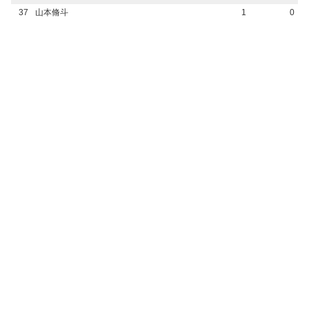
37
山本脩斗
1
0