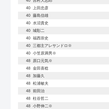
40
吉村大志郎
40
上田忠彦
40
藤島信雄
40
水沼貴史
40
城彰二
40
福西崇史
40
三都主アレサンドロ※
40
小笠原満男※
48
原口元気※
48
金田喜稔
48
加藤久
48
松浦敏夫
48
前田治
48
柱谷哲二
48
小野伸二※