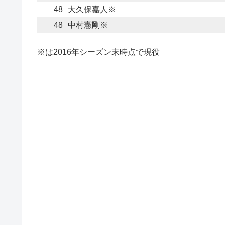
48
大久保嘉人※
48
中村憲剛※
※は2016年シーズン末時点で現役