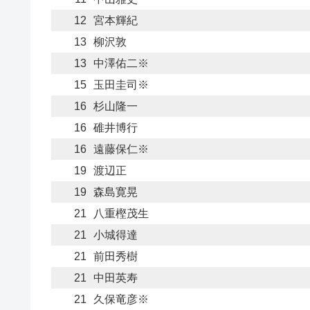
12
宮本輝紀
13
柳沢敦
13
中澤佑二※
15
玉田圭司※
16
杉山隆一
16
碓井博行
16
遠藤保仁※
19
渡辺正
19
森島寛晃
21
八重樫茂生
21
小城得達
21
前田秀樹
21
中田英寿
21
久保竜彦※