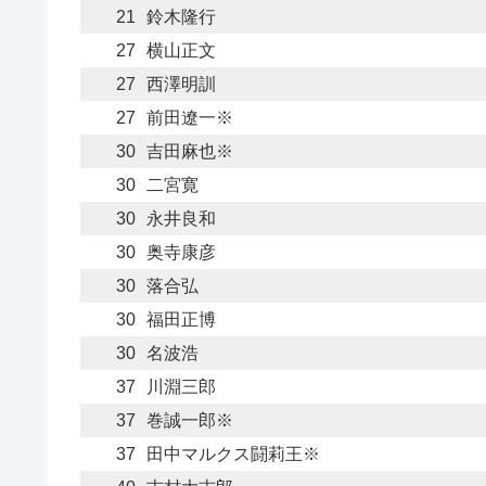
21
鈴木隆行
27
横山正文
27
西澤明訓
27
前田遼一※
30
吉田麻也※
30
二宮寛
30
永井良和
30
奥寺康彦
30
落合弘
30
福田正博
30
名波浩
37
川淵三郎
37
巻誠一郎※
37
田中マルクス闘莉王※