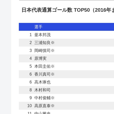
日本代表通算ゴール数 TOP50（2016年
選手
1
釜本邦茂
2
三浦知良※
3
岡崎慎司※
4
原博実
5
本田圭佑※
6
香川真司※
6
高木琢也
8
木村和司
9
中村俊輔※
10
高原直泰※
11
中山雅史