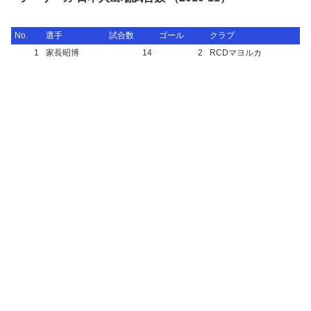
No.
選手
試合数
ゴール
クラブ
1
家長昭博
14
2
RCDマヨルカ