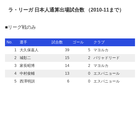
ラ・リーガ 日本人通算出場試合数 （2010-11まで）
■リーグ戦のみ
No.
選手
試合数
ゴール
クラブ
1
大久保嘉人
39
5
マヨルカ
2
城彰二
15
2
バリャドリード
3
家長昭博
14
2
マヨルカ
4
中村俊輔
13
0
エスパニョール
5
西澤明訓
6
0
エスパニョール