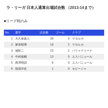
ラ・リーガ 日本人通算出場試合数 （2013-14まで）
■リーグ戦のみ
No.
選手
試合数
ゴール
クラブ
1
大久保嘉人
39
5
マヨルカ
2
家長昭博
18
2
マヨルカ
3
城彰二
15
2
バリャドリード
4
中村俊輔
13
0
エスパニョール
5
西澤明訓
6
0
エスパニョール
6
指宿洋史
1
0
セビージャ