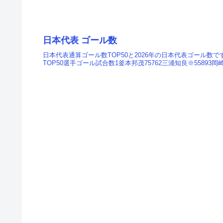
日本代表 ゴール数
日本代表通算ゴール数TOP50と2026年の日本代表ゴール
TOP50選手ゴール試合数1釜本邦茂75762三浦知良※55893岡崎慎