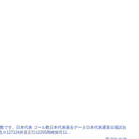
試合数です。日本代表 ゴール数日本代表過去データ日本代表通算出場試合
27124井原正巳12255岡崎慎司11...