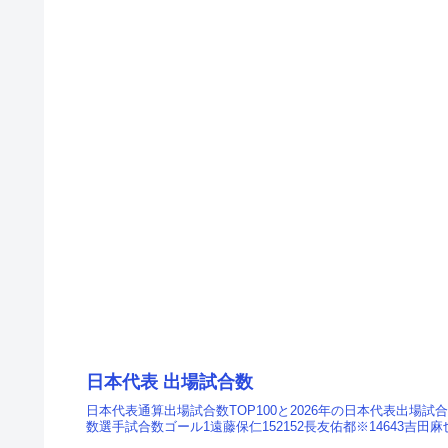
日本代表 出場試合数
日本代表通算出場試合数TOP100と2026年の日本代表出場
数選手試合数ゴール1遠藤保仁152152長友佑都※14643吉田麻也※1