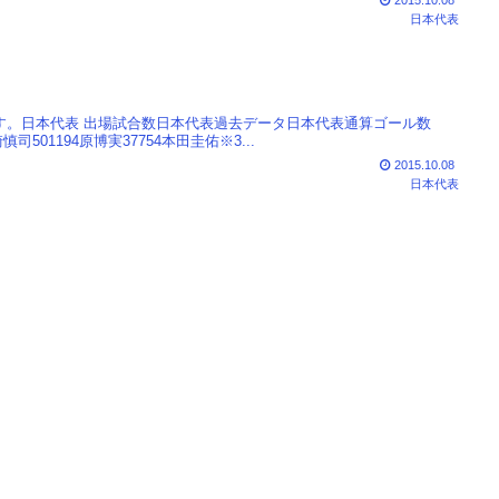
2015.10.08
日本代表
数です。日本代表 出場試合数日本代表過去データ日本代表通算ゴール数
司501194原博実37754本田圭佑※3...
2015.10.08
日本代表