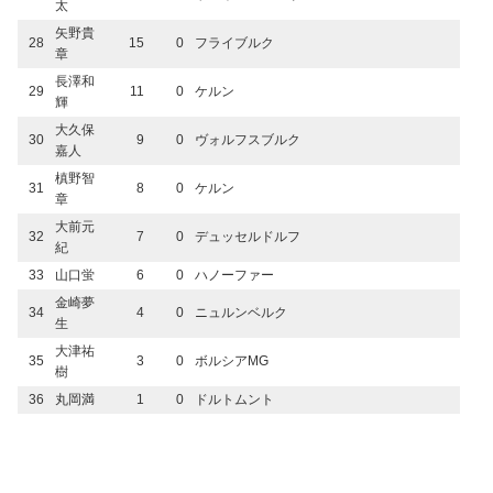
太
矢野貴
28
15
0
フライブルク
章
長澤和
29
11
0
ケルン
輝
大久保
30
9
0
ヴォルフスブルク
嘉人
槙野智
31
8
0
ケルン
章
大前元
32
7
0
デュッセルドルフ
紀
33
山口蛍
6
0
ハノーファー
金崎夢
34
4
0
ニュルンベルク
生
大津祐
35
3
0
ボルシアMG
樹
36
丸岡満
1
0
ドルトムント