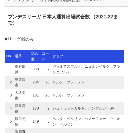
ブンデスリーガ 日本人通算出場試合数 （2021-22ま
で）
■リーグ戦のみ
試合
ゴー
No.
選手
クラブ
数
ル
長谷部
ヴォルフスブルク、ニュルンベルク、フラ
1
358
7
誠
ンクフルト
奥寺康
2
234
26
ケルン、ブレーメン
彦
大迫勇
3
181
26
ケルン、ブレーメン
也
酒井高
4
170
2
シュトゥットガルト、ハンブルガーSV
徳
原口元
ヘルタ・ベルリン、ハノーファー、ウニオ
5
149
5
気
ン・ベルリン
香川真