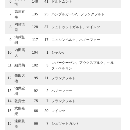
6
148
41
ドルトムント
司
高原直
7
135
25
ハンブルガーSV、フランクフルト
泰
岡崎慎
8
128
37
シュトゥットガルト、マインツ
司
清武弘
9
117
17
ニュルンベルク、ハノーファー
嗣
内田篤
10
104
1
シャルケ
人
レバークーゼン、アウクスブルク、ヘル
11
細貝萌
102
3
タ・ベルリン
鎌田大
12
95
11
フランクフルト
地
酒井宏
13
92
2
ハノーファー
樹
14
乾貴士
75
7
フランクフルト
武藤嘉
15
66
20
マインツ
紀
遠藤航
15
66
7
シュツットガルト
※