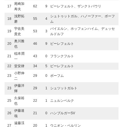
尾崎加
17
62
9
ビーレフェルト、ザンクトパウリ
寿夫
浅野拓
シュトゥットガル、ハノーファー、ボーフ
18
55
4
磨
ム
宇佐美
バイエルン、ホッフェンハイム、デュッセ
19
53
3
貴史
ルドルフ
奥川雅
20
46
9
ビーレフェルト
也
稲本潤
21
43
0
フランクフルト
一
22
堂安律
34
5
ビーレフェルト
小野伸
23
29
0
ボーフム
二
伊藤洋
23
29
1
シュツットガルト
輝
久保裕
25
22
1
ニュルンベルク
也
伊藤達
26
21
0
ハンブルガーSV
哉
遠藤渓
27
20
1
ウニオン・ベルリン