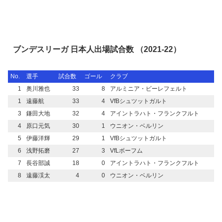
ブンデスリーガ 日本人出場試合数 （2021-22）
No.
選手
試合数
ゴール
クラブ
1
奥川雅也
33
8
アルミニア・ビーレフェルト
1
遠藤航
33
4
VfBシュツットガルト
3
鎌田大地
32
4
アイントラハト・フランクフルト
4
原口元気
30
1
ウニオン・ベルリン
5
伊藤洋輝
29
1
VfBシュツットガルト
6
浅野拓磨
27
3
VfLボーフム
7
長谷部誠
18
0
アイントラハト・フランクフルト
8
遠藤渓太
4
0
ウニオン・ベルリン