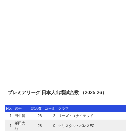
プレミアリーグ 日本人出場試合数 （2025-26）
No.
選手
試合数
ゴール
クラブ
1
田中碧
28
2
リーズ・ユナイテッド
鎌田大
1
28
0
クリスタル・パレスFC
地