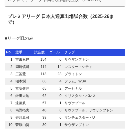
プレミアリーグ 日本人通算出場試合数（2025-26ま
で）
■リーグ戦のみ
No.
選手
試合数
ゴール
クラブ
1
吉田麻也
154
6
サウザンプトン
2
岡崎慎司
114
14
レスター・シティ
3
三笘薫
113
23
ブライトン
4
稲本潤一
66
4
フラム、WBA
5
冨安健洋
65
2
アーセナル
6
鎌田大地
62
0
クリスタル・パレス
7
遠藤航
57
1
リヴァプール
8
南野拓実
40
6
リヴァプール、サウザンプトン
9
香川真司
38
6
マンチェスター・U
10
菅原由勢
30
1
サウザンプトン