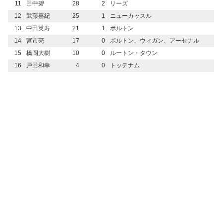
11
田中碧
28
2
リーズ
12
武藤嘉紀
25
1
ニューカッスル
13
中田英寿
21
1
ボルトン
14
宮市亮
17
0
ボルトン、ウィガン、アーセナル
15
橋岡大樹
10
0
ルートン・タウン
16
戸田和幸
4
0
トッテナム