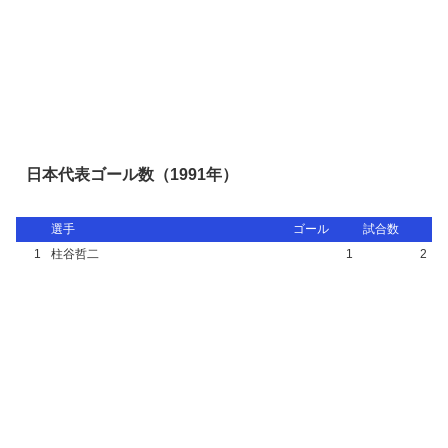
日本代表ゴール数（1991年）
選手
ゴール
試合数
1
柱谷哲二
1
2