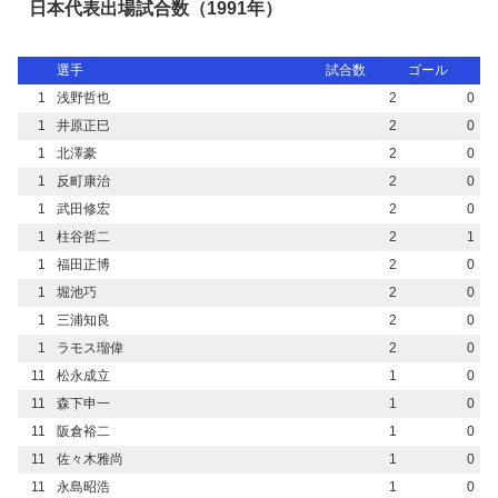
日本代表出場試合数（1991年）
選手
試合数
ゴール
1
浅野哲也
2
0
1
井原正巳
2
0
1
北澤豪
2
0
1
反町康治
2
0
1
武田修宏
2
0
1
柱谷哲二
2
1
1
福田正博
2
0
1
堀池巧
2
0
1
三浦知良
2
0
1
ラモス瑠偉
2
0
11
松永成立
1
0
11
森下申一
1
0
11
阪倉裕二
1
0
11
佐々木雅尚
1
0
11
永島昭浩
1
0