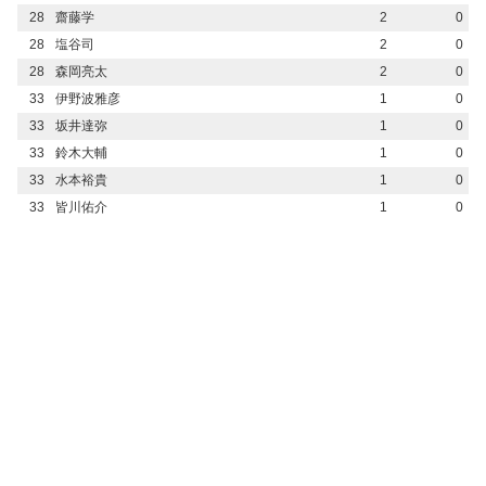
28
齋藤学
2
0
28
塩谷司
2
0
28
森岡亮太
2
0
33
伊野波雅彦
1
0
33
坂井達弥
1
0
33
鈴木大輔
1
0
33
水本裕貴
1
0
33
皆川佑介
1
0