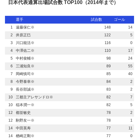
日本代表通算出場試合数 TOP100（2014年まで）
選手
試合数
ゴール
1
遠藤保仁※
148
14
2
井原正巳
122
5
3
川口能活※
116
0
4
中澤佑二※
110
17
5
中村俊輔※
98
24
6
三浦知良※
89
55
7
岡崎慎司※
85
40
8
今野泰幸※
84
2
9
長谷部誠※
83
2
10
三都主アレサンドロ※
82
7
10
稲本潤一※
82
5
12
都並敏史
78
2
12
駒野友一※
78
1
14
中田英寿
77
11
14
楢崎正剛※
77
0