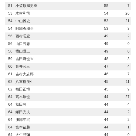
51
小笠原満男※
55
7
53
木村和司
54
26
54
中山雅史
53
21
54
阿部勇樹※
53
3
56
西村昭宏
49
2
56
山口芳忠
49
0
56
横山謙三
49
0
59
吉田麻也※
48
3
60
荒井公三
47
4
61
吉村大志郎
46
7
62
八重樫茂生
45
11
62
福田正博
45
9
64
高木琢也
44
27
64
秋田豊
44
4
64
鎌田光夫
44
2
64
服部年宏
44
2
64
宮本征勝
44
1
64
大仁邦彌
44
0