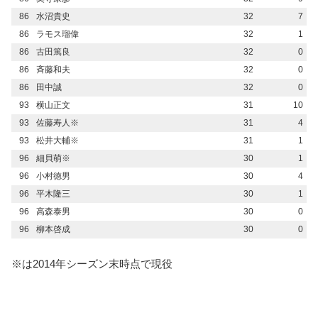
86
水沼貴史
32
7
86
ラモス瑠偉
32
1
86
古田篤良
32
0
86
斉藤和夫
32
0
86
田中誠
32
0
93
横山正文
31
10
93
佐藤寿人※
31
4
93
松井大輔※
31
1
96
細貝萌※
30
1
96
小村徳男
30
4
96
平木隆三
30
1
96
高森泰男
30
0
96
柳本啓成
30
0
※は2014年シーズン末時点で現役