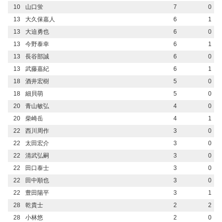
10
山口蛍
7
0
13
大久保嘉人
6
1
13
大迫勇也
6
0
13
今野泰幸
6
1
13
長谷部誠
6
0
13
武藤嘉紀
6
1
18
酒井宏樹
5
0
18
細貝萌
5
0
20
青山敏弘
4
0
20
柴崎岳
4
1
22
西川周作
3
0
22
太田宏介
3
0
22
清武弘嗣
3
0
22
田口泰士
3
0
22
田中順也
3
0
22
豊田陽平
3
1
28
乾貴士
2
2
28
小林悠
2
0