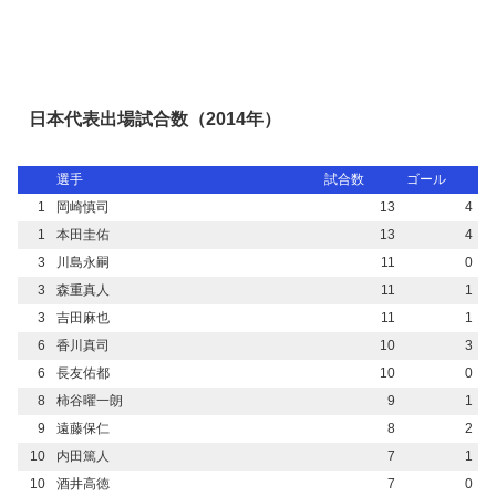
日本代表出場試合数（2014年）
選手
試合数
ゴール
1
岡崎慎司
13
4
1
本田圭佑
13
4
3
川島永嗣
11
0
3
森重真人
11
1
3
吉田麻也
11
1
6
香川真司
10
3
6
長友佑都
10
0
8
柿谷曜一朗
9
1
9
遠藤保仁
8
2
10
内田篤人
7
1
10
酒井高徳
7
0