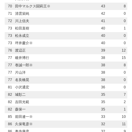
70
田中マルクス闘莉王※
43
8
71
清雲栄純
42
0
72
川上信夫
41
0
73
松田直樹
40
1
73
松永成立
40
0
73
坪井慶介※
40
0
76
渡辺正
39
12
77
碓井博行
38
15
77
巻誠一郎※
38
8
77
片山洋
38
0
77
名良橋晃
38
0
81
小沢通宏
36
0
82
城彰二
35
7
82
吉田光範
35
2
82
森保一
35
1
85
前田遼一※
33
10
86
久保竜彦※
32
11
86
奥寺康彦
32
9