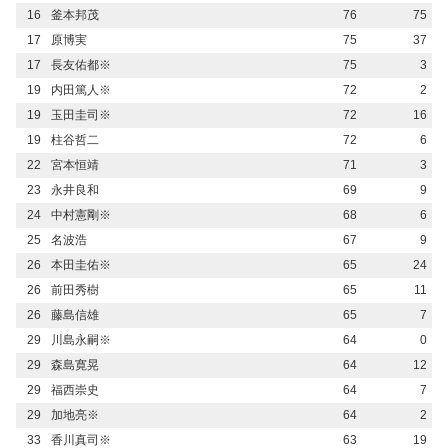
16
釜本邦茂
76
75
17
原博実
75
37
17
長友佑都※
75
3
19
内田篤人※
72
2
19
玉田圭司※
72
16
19
柱谷哲二
72
6
22
宮本恒靖
71
3
23
永井良和
69
9
24
中村憲剛※
68
6
25
名波浩
67
9
26
本田圭佑※
65
24
26
前田秀樹
65
11
26
藤島信雄
65
7
29
川島永嗣※
64
0
29
森島寛晃
64
12
29
福西崇史
64
7
29
加地亮※
64
2
33
香川真司※
63
19