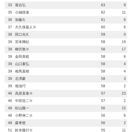
33
落合弘
63
9
35
小城得達
62
11
36
加藤久
61
6
37
大久保嘉人※
60
6
38
田口光久
59
0
39
宮本輝紀
58
19
39
柳沢敦※
58
17
39
金田喜稔
58
6
39
山口素弘
58
4
39
相馬直樹
58
4
39
北澤豪
58
3
39
堀池巧
58
2
46
高原直泰※
57
23
46
中田浩二※
57
2
48
杉山隆一
56
15
48
小野伸二※
56
6
48
森孝慈
56
2
51
鈴木隆行※
55
11