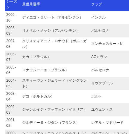
シーズ
最優秀選手
クラブ
ン
2009-
ディエゴ・ミリート（アルゼンチン）
インテル
10
2008-
リオネル・メッシ（アルゼンチン）
バルセロナ
09
2007-
クリスティアーノ・ロナウド（ポルトガ
マンチェスター・U
08
ル）
2006-
カカ（ブラジル）
ACミラン
07
2005-
ロナウジーニョ（ブラジル）
バルセロナ
06
2004-
スティーヴン・ジェラード（イングラン
リヴァプール
05
ド）
2003-
デコ（ポルトガル）
ポルト
04
2002-
ジャンルイジ・ブッフォン（イタリア）
ユヴェントス
03
2001-
ジネディーヌ・ジダン（フランス）
レアル・マドリード
02
2000-
シュテファン・エッフェンベルク（ドイ
バイエルン・ミュンヘ